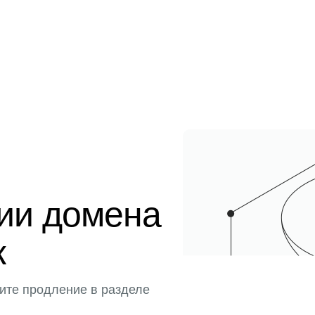
ции домена
к
ите продление в разделе